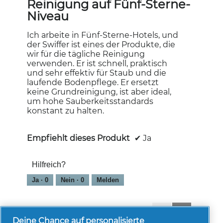
Reinigung auf Fünf-Sterne-
d
5
Niveau
a
Sternen.
l
Ich arbeite in Fünf-Sterne-Hotels, und
e
der Swiffer ist eines der Produkte, die
s
wir für die tägliche Reinigung
D
verwenden. Er ist schnell, praktisch
i
und sehr effektiv für Staub und die
a
laufende Bodenpflege. Er ersetzt
l
keine Grundreinigung, ist aber ideal,
o
um hohe Sauberkeitsstandards
g
konstant zu halten.
f
e
l
Empfiehlt dieses Produkt
✔
Ja
d
g
e
Hilfreich?
ö
f
Ja ·
0
Nein ·
0
Melden
f
n
e
1-8 von 82 Bewertungen
Zurück
◄
Weiter
►
t
Reviews
Reviews
Deine Chance auf personalisierte