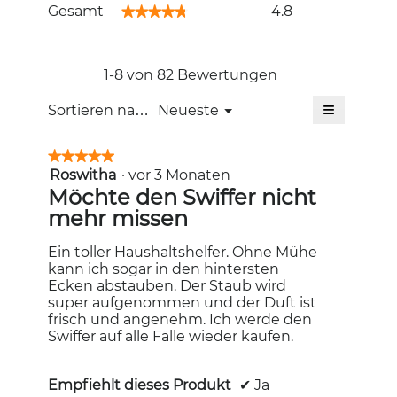
Gesamt,
Gesamt
4.8
★★★★★
★★★★★
Durchschnittliche
Bewertung:
4.8
von
1-8 von 82 Bewertungen
5.
≡
Menü
Sortieren nach:
Neueste
▼
Wenn
Sie
auf
★★★★★
★★★★★
die
Roswitha
·
vor 3 Monaten
5
folgende
Schaltfläc
von
Möchte den Swiffer nicht
klicken,
5
mehr missen
wird
Sternen.
der
unten
aufgeführt
Ein toller Haushaltshelfer. Ohne Mühe
Inhalt
kann ich sogar in den hintersten
aktualisiert
Ecken abstauben. Der Staub wird
super aufgenommen und der Duft ist
frisch und angenehm. Ich werde den
Swiffer auf alle Fälle wieder kaufen.
Empfiehlt dieses Produkt
✔
Ja