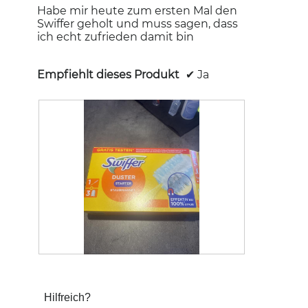
Habe mir heute zum ersten Mal den
Swiffer geholt und muss sagen, dass
ich echt zufrieden damit bin
Empfiehlt dieses Produkt
✔
Ja
N
F
e
o
u
t
Hilfreich?
i
o