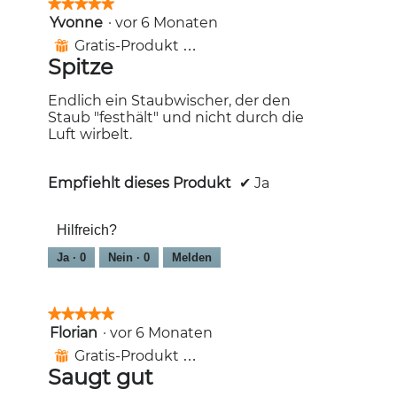
★★★★★
★★★★★
Yvonne
·
vor 6 Monaten
5
von
Gratis-Produkt erhalten
⊞
5
Spitze
Sternen.
Endlich ein Staubwischer, der den
Staub "festhält" und nicht durch die
Luft wirbelt.
Empfiehlt dieses Produkt
✔
Ja
Hilfreich?
Ja ·
0
Nein ·
0
Melden
★★★★★
★★★★★
Florian
·
vor 6 Monaten
5
von
Gratis-Produkt erhalten
⊞
5
Saugt gut
Sternen.