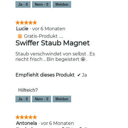
m
M
Ja ·
0
Nein ·
0
Melden
H
i
a
t
u
d
★★★★★
★★★★★
s
i
Lucie
·
vor 6 Monaten
5
h
e
von
a
s
Gratis-Produkt erhalten
⊞
5
l
e
Swiffer Staub Magnet
Sternen.
t
r
A
Staub verschwindet von selbst . Es
k
riecht frisch .. Bin begeistert 🤩 .
t
i
o
Empfiehlt dieses Produkt
✔
Ja
n
w
i
Hilfreich?
r
Ja ·
0
Nein ·
0
Melden
d
e
i
n
★★★★★
★★★★★
m
Antonela
·
vor 6 Monaten
5
o
von