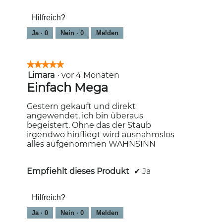
Hilfreich?
Ja ·
0
Nein ·
0
Melden
★★★★★
★★★★★
Limara
·
vor 4 Monaten
5
von
Einfach Mega
5
Sternen.
Gestern gekauft und direkt
angewendet, ich bin überaus
begeistert. Ohne das der Staub
irgendwo hinfliegt wird ausnahmslos
alles aufgenommen WAHNSINN
Empfiehlt dieses Produkt
✔
Ja
Hilfreich?
Ja ·
0
Nein ·
0
Melden