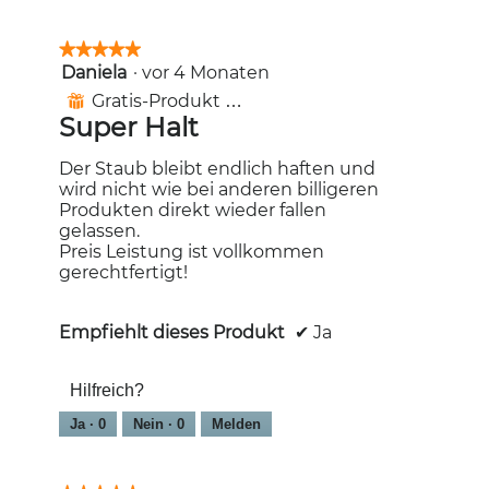
★★★★★
★★★★★
Daniela
·
vor 4 Monaten
5
von
Gratis-Produkt erhalten
⊞
5
Super Halt
Sternen.
Der Staub bleibt endlich haften und
wird nicht wie bei anderen billigeren
Produkten direkt wieder fallen
gelassen.
Preis Leistung ist vollkommen
gerechtfertigt!
Empfiehlt dieses Produkt
✔
Ja
Hilfreich?
Ja ·
0
Nein ·
0
Melden