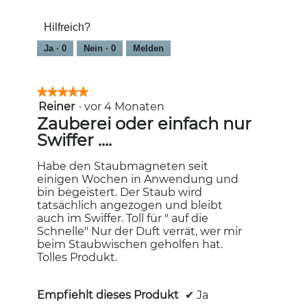
Hilfreich?
Ja ·
0
Nein ·
0
Melden
★★★★★
★★★★★
Reiner
·
vor 4 Monaten
5
von
Zauberei oder einfach nur
5
Swiffer ....
Sternen.
Habe den Staubmagneten seit
einigen Wochen in Anwendung und
bin begeistert. Der Staub wird
tatsächlich angezogen und bleibt
auch im Swiffer. Toll für " auf die
Schnelle" Nur der Duft verrät, wer mir
beim Staubwischen geholfen hat.
Tolles Produkt.
Empfiehlt dieses Produkt
✔
Ja