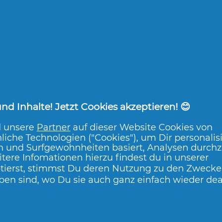
enge nicht überschreiten.
 kein Ersatz für eine ausgewogene,
 und eine gesunde Lebensweise.
teren Nahrungsergänzungsmittel
in D enthalten.
, erhöhten Kalziumspiegeln (im
gung zur Bildung von Nierensteinen
Nahrungsergänzungsmitteln mit
d Inhalte! Jetzt Cookies akzeptieren! 😊
d unsere
Partner
auf dieser Website Cookies von
liche Technologien ("Cookies"), um Dir personalis
kleinen Kindern aufbewahren.
n und Surfgewohnheiten basiert, Analysen durch
tere Infomationen hierzu findest du in unserer
tierst, stimmst Du deren Nutzung zu den Zwecken
ben sind, wo Du sie auch ganz einfach wieder dea