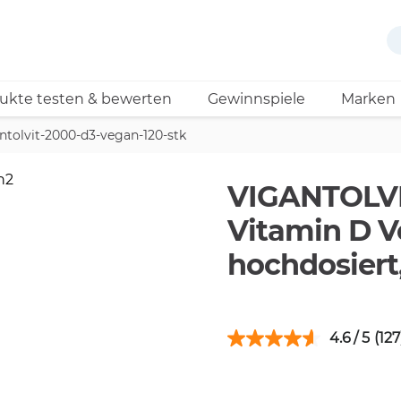
ukte testen & bewerten
Gewinnspiele
Marken
ntolvit-2000-d3-vegan-120-stk
VIGANTOLVIT
Vitamin D V
hochdosiert
4.6
(127