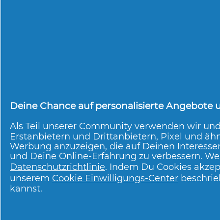
Empfohlene tägliche Verzehrsm
Nahrungsergänzungsmittel sind
abwechslungsreiche Ernährung
Nehmen Sie parallel keine wei
oder Arzneimittel ein, die Vitam
Menschen mit Nierenproblemen
Blut oder Urin) oder einer Nei
sollten vor der Einnahme von 
Deine Chance auf personalisierte Angebote un
Vitamin D ihren Arzt befragen.
Als Teil unserer Community verwenden wir un
Erstanbietern und Drittanbietern, Pixel und ähn
Außerhalb der Reichweite von 
Werbung anzuzeigen, die auf Deinen Interesse
und Deine Online-Erfahrung zu verbessern. Wei
Datenschutzrichtlinie
. Indem Du Cookies akzep
unserem
Cookie Einwilligungs-Center
beschrie
kannst.
Über P & G