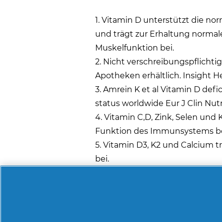
1. Vitamin D unterstützt die 
und trägt zur Erhaltung norma
Muskelfunktion bei.
2. Nicht verschreibungspflichti
Apotheken erhältlich. Insight H
3. Amrein K et al Vitamin D defi
status worldwide Eur J Clin Nut
4. Vitamin C,D, Zink, Selen und
Funktion des Immunsystems b
5. Vitamin D3, K2 und Calcium 
bei.
Verzehrempfehlung für Erwachsen
Wasser während einer Mahlzeit.