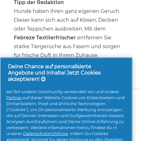
Tipp der Redaktion
Hunde haben ihren ganz eigenen Geruch.
Dieser kann sich auch auf Kissen, Decken
oder Teppichen ausbreiten. Mit dem
Febreze Textilerfrischer
entfernen Sie
starke Tiergerüche aus Fasern und sorgen
für frische Duft in Ihrem Zuhause.
Deine Chance auf personalisierte
Angebote und Inhalte! Jetzt Cookies
akzeptieren! 😊
Als Teil unserer Community verwenden wir und unsere
Über uns
Kontakt
pg.com besuchen
Partner
auf dieser Website Cookies von Erstanbietern und
Drittanbietern, Pixel und ähnliche Technologien
Mehr Inspiration
("Cookies"), um Dir personalisierte Werbung anzuzeigen,
die auf Deinen Interessen und Surfgewohnheiten basiert,
Analysen durchzuführen und Deine Online-Erfahrung zu
verbessern. Weitere Infomationen hierzu findest du in
unserer
Datenschutzrichtlinie
. Indem Du Cookies
akzeptierst, stimmst Du deren Nutzung zu den Zwecken