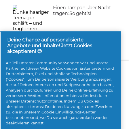
Einen Tampon über Nacht
tragen: So geht’s!
Gesundheit & Wellness
8/06/2026
Deine Chance auf personalisierte
Angebote und Inhalte! Jetzt Cookies
akzeptieren! 😊
Als Teil unserer Community verwenden wir und unsere
Über uns
Kontakt
pg.com besuchen
Partner
auf dieser Website Cookies von Erstanbietern und
Drittanbietern, Pixel und ähnliche Technologien
Mehr Inspiration
("Cookies"), um Dir personalisierte Werbung anzuzeigen,
die auf Deinen Interessen und Surfgewohnheiten basiert,
Analysen durchzuführen und Deine Online-Erfahrung zu
verbessern. Weitere Infomationen hierzu findest du in
unserer
Datenschutzrichtlinie
. Indem Du Cookies
akzeptierst, stimmst Du deren Nutzung zu den Zwecken
zu, die in unserem
Cookie Einwilligungs-Center
beschrieben sind, wo Du sie auch ganz einfach wieder
Meine Daten
Geschäftsbedingungen
deaktivieren kannst.