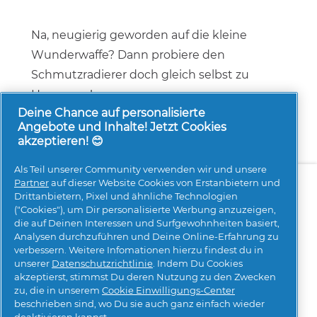
Na, neugierig geworden auf die kleine
Wunderwaffe? Dann probiere den
Schmutzradierer doch gleich selbst zu
Hause aus!
Deine Chance auf personalisierte
Angebote und Inhalte! Jetzt Cookies
akzeptieren! 😊
Als Teil unserer Community verwenden wir und unsere
Über uns
Kontakt
pg.com besuchen
Partner
auf dieser Website Cookies von Erstanbietern und
Drittanbietern, Pixel und ähnliche Technologien
Mehr Inspiration
("Cookies"), um Dir personalisierte Werbung anzuzeigen,
die auf Deinen Interessen und Surfgewohnheiten basiert,
Analysen durchzuführen und Deine Online-Erfahrung zu
verbessern. Weitere Infomationen hierzu findest du in
unserer
Datenschutzrichtlinie
. Indem Du Cookies
akzeptierst, stimmst Du deren Nutzung zu den Zwecken
zu, die in unserem
Cookie Einwilligungs-Center
beschrieben sind, wo Du sie auch ganz einfach wieder
Meine Daten
Geschäftsbedingungen